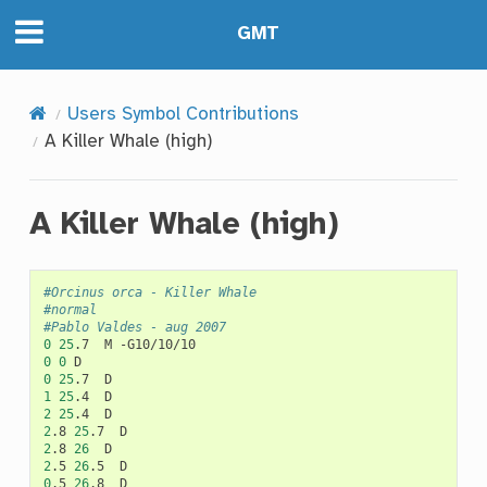
GMT
Users Symbol Contributions
A Killer Whale (high)
A Killer Whale (high)
#Orcinus orca - Killer Whale
#normal
#Pablo Valdes - aug 2007
0
25
.7
M
0
0
0
25
.7
1
25
.4
2
25
.4
2
.8
25
.7
2
.8
26
2
.5
26
.5
0
.5
26
.8