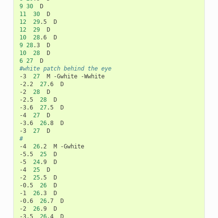
9
30
11
30
12
29
.5
12
29
10
28
.6
9
28
.3
10
28
6
27
#white patch behind the eye
-3
27
M
-Gwhite
-Wwhite

-2.2
27
.6
D

-2
28
D

-2.5
28
D

-3.6
27
.5
D

-4
27
D

-3.6
26
.8
D

-3
27
#
-4
26
.2
M
-Gwhite

-5.5
25
D

-5
24
.9
D

-4
25
D

-2
25
.5
D

-0.5
26
D

-1
26
.3
D

-0.6
26
.7
D

-2
26
.9
D

-3.5
26
.4
D
