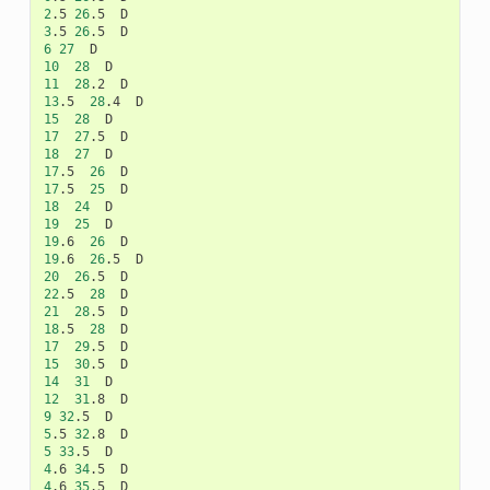
2
.5
26
.5
3
.5
26
.5
6
27
10
28
11
28
.2
13
.5
28
.4
15
28
17
27
.5
18
27
17
.5
26
17
.5
25
18
24
19
25
19
.6
26
19
.6
26
.5
20
26
.5
22
.5
28
21
28
.5
18
.5
28
17
29
.5
15
30
.5
14
31
12
31
.8
9
32
.5
5
.5
32
.8
5
33
.5
4
.6
34
.5
4
.6
35
.5