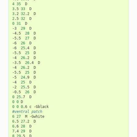
4
35
3
.5
33
3
.2
32
.2
2
.5
32
0
31
D

-3
29
D

-4.5
28
D

-5.5
27
D

-6
26
D

-6
25
.4
D

-5.5
25
D

-4
26
.2
D

-3.5
26
.4
D

-4
26
.2
D

-5.5
25
D

-5
24
.9
D

-4
25
D

-2
25
.5
D

-0.5
26
0
25
.7
0
0
0
0
0
.6
c
#ventral patch
6
27
M
6
.5
27
.2
6
.6
28
7
.4
29
8
29
.5